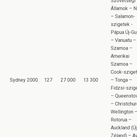
Szövetségi
Államok – N
– Salamon-
szigetek -
Pápua Új-Gu
– Vanuatu –
Szamoa –
Amerikai
Szamoa –
Cook-szige
Sydney 2000
127
27 000
13 300
– Tonga –
Fidzsi-szig
– Queensto
– Christchur
Wellington 
Rotorua –
Auckland (Új
Zéland) – A