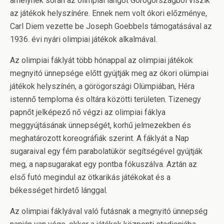
amelynek során az olimpiai lángot Görögországból viszik
az játékok helyszínére. Ennek nem volt ókori előzménye,
Carl Diem vezette be Joseph Goebbels támogatásával az
1936. évi nyári olimpiai játékok alkalmával.
Az olimpiai fáklyát több hónappal az olimpiai játékok
megnyitó ünnepsége előtt gyújtják meg az ókori olümpiai
játékok helyszínén, a görögországi Olümpiában, Héra
istennő temploma és oltára közötti területen. Tizenegy
papnőt jelképező nő végzi az olimpiai fáklya
meggyújtásának ünnepségét, korhű jelmezekben és
meghatározott koreográfiák szerint. A fáklyát a Nap
sugaraival egy fém parabolatükör segítségével gyújtják
meg, a napsugarakat egy pontba fókuszálva. Aztán az
első futó megindul az ötkarikás játékokat és a
békességet hirdető lánggal.
Az olimpiai fáklyával való futásnak a megnyitó ünnepség