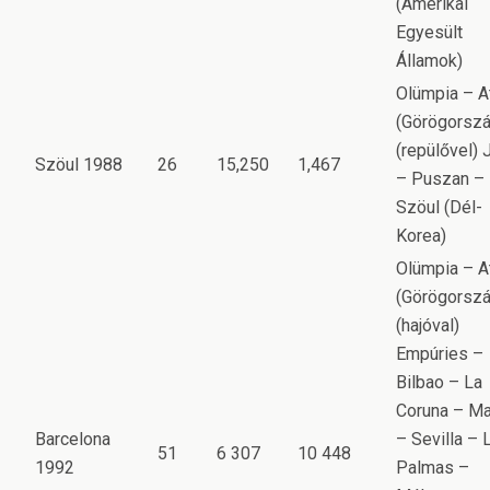
(Amerikai
Egyesült
Államok)
Olümpia – A
(Görögorszá
(repülővel) 
Szöul 1988
26
15,250
1,467
– Puszan –
Szöul (Dél-
Korea)
Olümpia – A
(Görögorszá
(hajóval)
Empúries –
Bilbao – La
Coruna – Ma
Barcelona
– Sevilla – 
51
6 307
10 448
1992
Palmas –