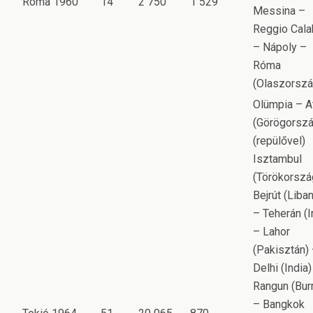
Róma 1960
14
2 750
1 529
Messina –
Reggio Cala
– Nápoly –
Róma
(Olaszorszá
Olümpia – A
(Görögorszá
(repülővel)
Isztambul
(Törökorszá
Bejrút (Liba
– Teherán (I
– Lahor
(Pakisztán)
Delhi (India)
Rangun (Bur
– Bangkok