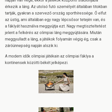
napján van vége, ekkor a játékok központi stadionjába
érkezik a láng. Az utolsó futó személyét általában titokban
tartják, gyakran a szervező ország sporthíressége. Ő elfut
az üstig, ami általában egy nagy lépcsősor tetején van, és
a fáklyát használva meggyújtja ezt. Nagy megtiszteltetést
jelent a felkérés az olimpiai láng meggyújtására. Miután
meggyulladt a láng, a játékok folyamán végig ég, csak a
záróünnepség napján alszik ki.
A modern idők olimpiai játékain az olimpiai fáklya a
kontinensek közötti békét jelképezi.