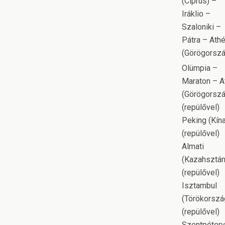
(Ciprus) –
Iráklio –
Szaloniki –
Pátra – Ath
(Görögorszá
Olümpia –
Maraton – A
(Görögorszá
(repülővel)
Peking (Kína
(repülővel)
Almati
(Kazahsztán
(repülővel)
Isztambul
(Törökorszá
(repülővel)
Szentpéterv