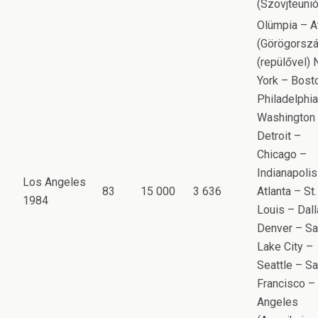
(Szovjteunió
Olümpia – A
(Görögorszá
(repülővel)
York – Bost
Philadelphia
Washington
Detroit –
Chicago –
Indianapolis
Los Angeles
83
15 000
3 636
Atlanta – St.
1984
Louis – Dal
Denver – Sa
Lake City –
Seattle – S
Francisco –
Angeles