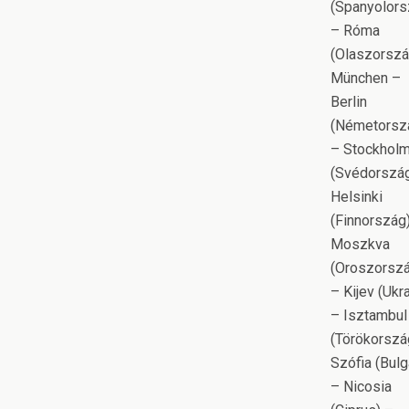
(Spanyolors
– Róma
(Olaszorszá
München –
Berlin
(Németorsz
– Stockhol
(Svédország
Helsinki
(Finnország
Moszkva
(Oroszorsz
– Kijev (Ukra
– Isztambul
(Törökorszá
Szófia (Bulg
– Nicosia