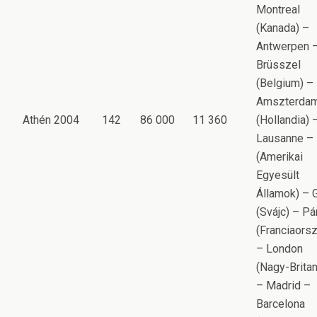
Montreal
(Kanada) –
Antwerpen 
Brüsszel
(Belgium) –
Amszterda
Athén 2004
142
86 000
11 360
(Hollandia) 
Lausanne –
(Amerikai
Egyesült
Államok) – 
(Svájc) – Pá
(Franciaors
– London
(Nagy-Britan
– Madrid –
Barcelona