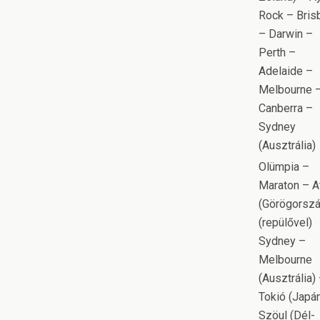
Rock – Bris
– Darwin –
Perth –
Adelaide –
Melbourne 
Canberra –
Sydney
(Ausztrália)
Olümpia –
Maraton – A
(Görögorszá
(repülővel)
Sydney –
Melbourne
(Ausztrália)
Tokió (Japá
Szöul (Dél-