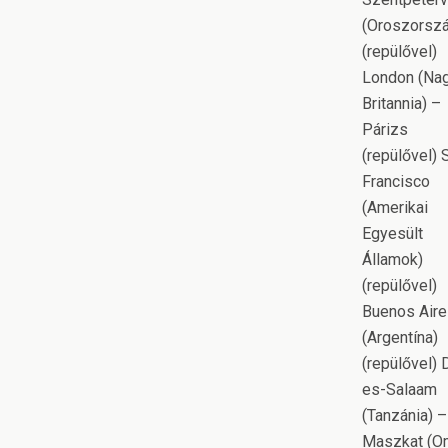
(Oroszorsz
(repülővel)
London (Na
Britannia) –
Párizs
(repülővel) 
Francisco
(Amerikai
Egyesült
Államok)
(repülővel)
Buenos Air
(Argentína)
(repülővel) 
es-Salaam
(Tanzánia) –
Maszkat (O