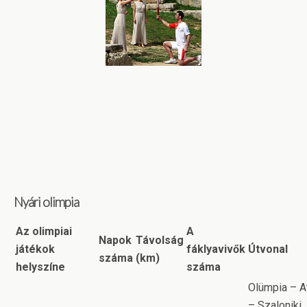
Nyári olimpia
Az olimpiai
A
Napok
Távolság
játékok
fáklyavivők
Útvonal
száma
(km)
helyszíne
száma
Olümpia – A
– Szaloniki