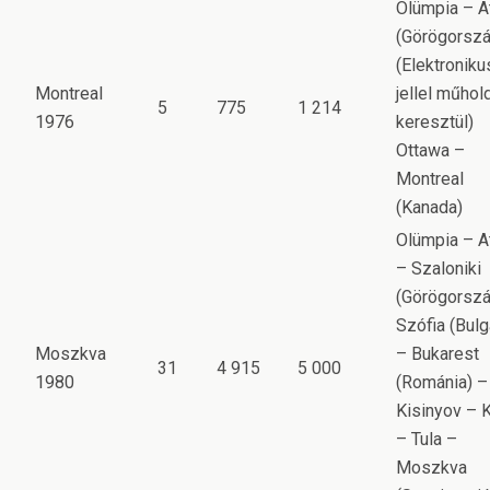
Olümpia – A
(Görögorszá
(Elektroniku
Montreal
jellel műhol
5
775
1 214
1976
keresztül)
Ottawa –
Montreal
(Kanada)
Olümpia – A
– Szaloniki
(Görögorszá
Szófia (Bulg
Moszkva
– Bukarest
31
4 915
5 000
1980
(Románia) –
Kisinyov – K
– Tula –
Moszkva