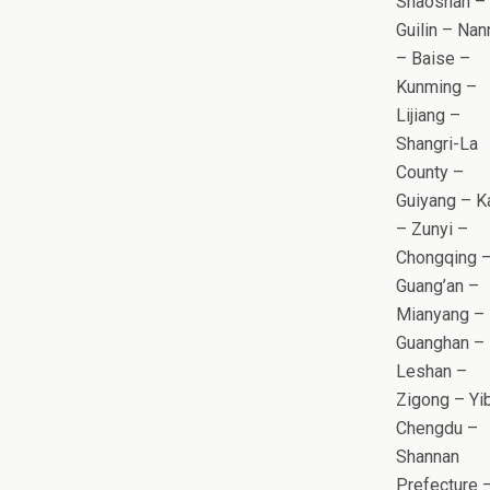
Shaoshan –
Guilin – Nan
– Baise –
Kunming –
Lijiang –
Shangri-La
County –
Guiyang – Ka
– Zunyi –
Chongqing 
Guang’an –
Mianyang –
Guanghan –
Leshan –
Zigong – Yi
Chengdu –
Shannan
Prefecture 