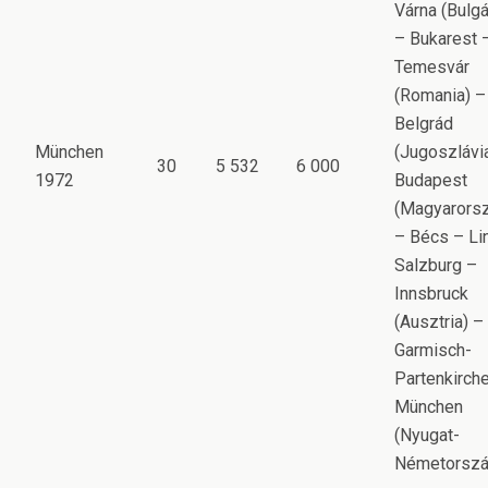
Várna (Bulgá
– Bukarest 
Temesvár
(Romania) –
Belgrád
München
(Jugoszlávi
30
5 532
6 000
1972
Budapest
(Magyarors
– Bécs – Li
Salzburg –
Innsbruck
(Ausztria) –
Garmisch-
Partenkirch
München
(Nyugat-
Németorszá