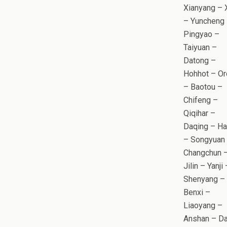
Xianyang – X
– Yuncheng
Pingyao –
Taiyuan –
Datong –
Hohhot – O
– Baotou –
Chifeng –
Qiqihar –
Daqing – Ha
– Songyuan
Changchun 
Jilin – Yanji 
Shenyang –
Benxi –
Liaoyang –
Anshan – Da