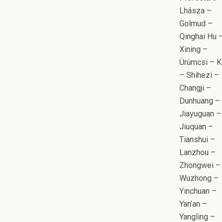
Lhásza –
Golmud –
Qinghai Hu 
Xining –
Ürümcsi – K
– Shihezi –
Changji –
Dunhuang –
Jiayuguan –
Jiuquan –
Tianshui –
Lanzhou –
Zhongwei –
Wuzhong –
Yinchuan –
Yan’an –
Yangling –