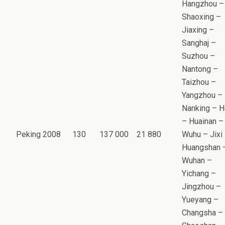
Hangzhou –
Shaoxing –
Jiaxing –
Sanghaj –
Suzhou –
Nantong –
Taizhou –
Yangzhou –
Nanking – H
– Huainan –
Peking 2008
130
137 000
21 880
Wuhu – Jixi
Huangshan 
Wuhan –
Yichang –
Jingzhou –
Yueyang –
Changsha –