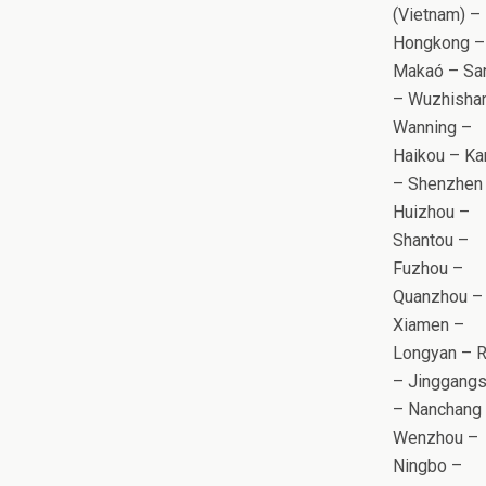
(Vietnam) –
Hongkong –
Makaó – Sa
– Wuzhisha
Wanning –
Haikou – Ka
– Shenzhen
Huizhou –
Shantou –
Fuzhou –
Quanzhou –
Xiamen –
Longyan – Ru
– Jinggang
– Nanchang
Wenzhou –
Ningbo –