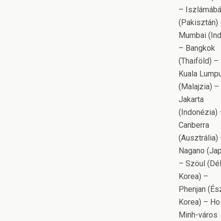
– Iszlámáb
(Pakisztán)
Mumbai (Ind
– Bangkok
(Thaiföld) –
Kuala Lump
(Malajzia) –
Jakarta
(Indonézia) 
Canberra
(Ausztrália)
Nagano (Jap
– Szöul (Dél
Korea) –
Phenjan (És
Korea) – Ho
Minh-város