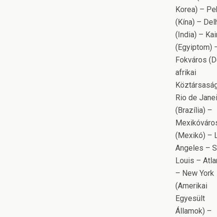
Korea) – Pe
(Kína) – Del
(India) – Kai
(Egyiptom) 
Fokváros (D
afrikai
Köztársaság
Rio de Jane
(Brazília) –
Mexikóváro
(Mexikó) – 
Angeles – S
Louis – Atla
– New York
(Amerikai
Egyesült
Államok) –