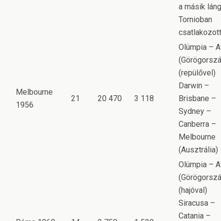
a másik lán
Tornioban
csatlakozott
Olümpia – A
(Görögorszá
(repülővel)
Darwin –
Melbourne
21
20 470
3 118
Brisbane –
1956
Sydney –
Canberra –
Melbourne
(Ausztrália)
Olümpia – A
(Görögorszá
(hajóval)
Siracusa –
Catania –