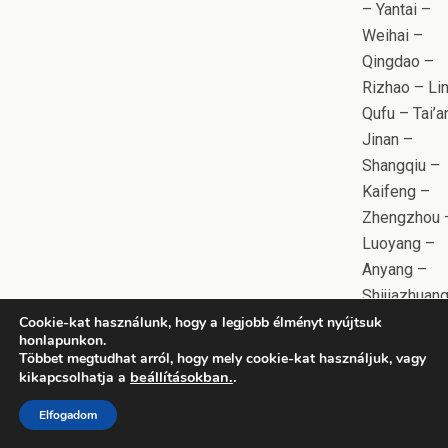
– Yantai –
Weihai –
Qingdao –
Rizhao – Lin
Qufu – Tai’a
Jinan –
Shangqiu –
Kaifeng –
Zhengzhou 
Luoyang –
Anyang –
Shijiazhuan
Qinhuangda
Cookie-kat használunk, hogy a legjobb élményt nyújtsuk
honlapunkon.
Tangshan –
Többet megtudhat arról, hogy mely cookie-kat használjuk, vagy
Tianjin – Pe
beállításokban.
.
kikapcsolhatja a
(Kína)
Elfogadom
Téli olimpiai játékok