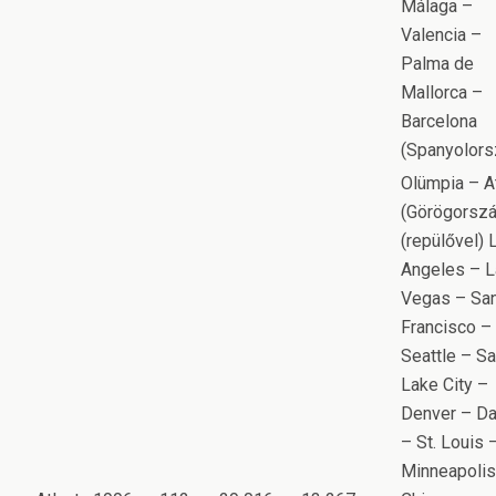
Málaga –
Valencia –
Palma de
Mallorca –
Barcelona
(Spanyolors
Olümpia – A
(Görögorszá
(repülővel) 
Angeles – 
Vegas – Sa
Francisco –
Seattle – Sa
Lake City –
Denver – Da
– St. Louis 
Minneapolis