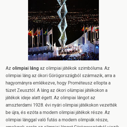
Az
olimpiai láng
az olimpiai játékok szimbóluma. Az
olimpiai láng az ókori Görögországból származik, arra a
hagyományra emlékezve, hogy Prométeusz ellopta a
tüzet Zeusztól. A láng az ókori olümpiai játékokon a
játékok ideje alatt égett. Az olimpiai lángot az
amszterdami 1928. évi nyári olimpiai játékokon vezették
be újra, és ezóta a modern olimpiai játékok része. Az
olimpiai lánggal való futás a modern olimpiák része,