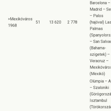
Barcelona –
Madrid – Sev
– Palos
>Mexikóváros
51
13 620
2 778
(hajóval) La
1968
Palmas
(Spanyolors
– San Salva
(Bahama-
szigetek) –
Veracruz –
Mexikóváro
(Mexikó)
Olümpia – A
– Szaloniki
(Görögorszá
Isztambul
(Törökorszá