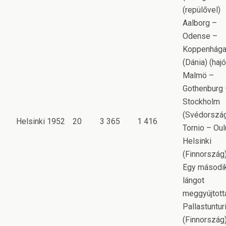
(repülővel)
Aalborg –
Odense –
Koppenhág
(Dánia) (hajó
Malmö –
Gothenburg
Stockholm
(Svédorszá
Helsinki 1952
20
3 365
1 416
Tornio – Oul
Helsinki
(Finnország)
Egy másodi
lángot
meggyújtott
Pallastuntur
(Finnország)