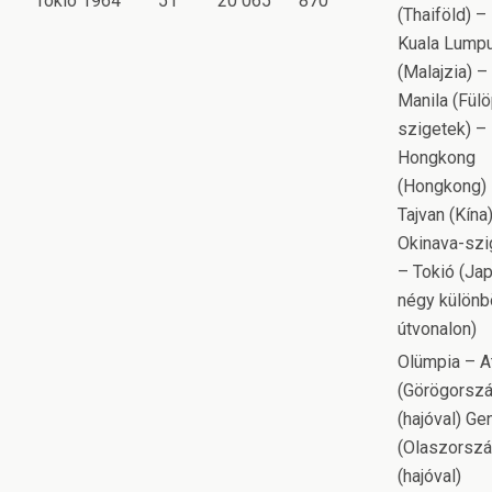
Tokió 1964
51
20 065
870
(Thaiföld) –
Kuala Lump
(Malajzia) –
Manila (Fülö
szigetek) –
Hongkong
(Hongkong)
Tajvan (Kína
Okinava-szi
– Tokió (Jap
négy külön
útvonalon)
Olümpia – A
(Görögorszá
(hajóval) Ge
(Olaszorszá
(hajóval)