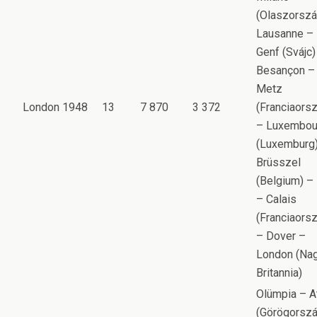
(Olaszorszá
Lausanne –
Genf (Svájc)
Besançon –
Metz
London 1948
13
7 870
3 372
(Franciaors
– Luxembou
(Luxemburg
Brüsszel
(Belgium) – 
– Calais
(Franciaors
– Dover –
London (Na
Britannia)
Olümpia – A
(Görögorszá