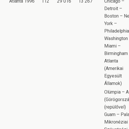
Atlanta 1996
112
29 016
13 267
Chicago –
Detroit –
Boston – N
York –
Philadelphia
Washington
Miami –
Birmingham
Atlanta
(Amerikai
Egyesült
Államok)
Olümpia – A
(Görögorszá
(repülővel)
Guam – Pal
Mikronéziai