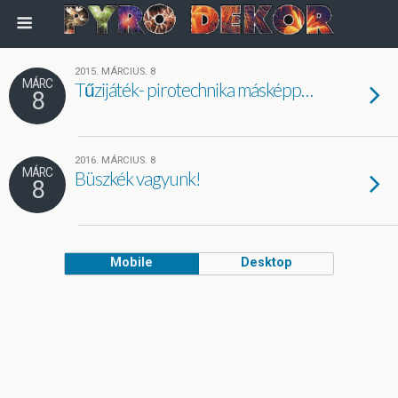
2015. MÁRCIUS. 8
MÁRC
Tűzijáték- pirotechnika másképp…
8
2016. MÁRCIUS. 8
MÁRC
Büszkék vagyunk!
8
Mobile
Desktop