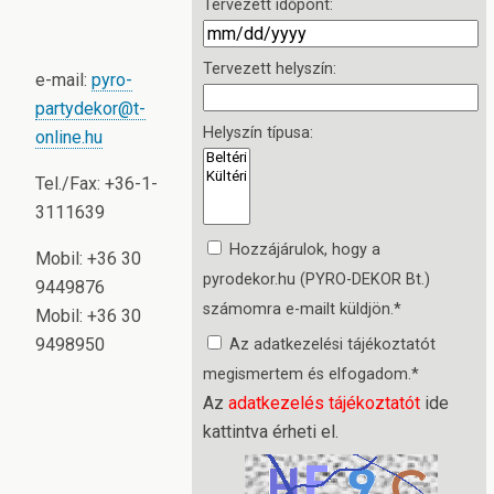
Tervezett időpont:
Tervezett helyszín:
e-mail:
pyro-
partydekor@t-
Helyszín típusa:
online.hu
Tel./Fax: +36-1-
3111639
Hozzájárulok, hogy a
Mobil: +36 30
pyrodekor.hu (PYRO-DEKOR Bt.)
9449876
számomra e-mailt küldjön.
*
Mobil: +36 30
9498950
Az adatkezelési tájékoztatót
megismertem és elfogadom.
*
Az
adatkezelés tájékoztatót
ide
kattintva érheti el.