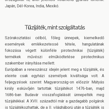
Japán, Dél-Korea, India, Mexikó.
Tűzijáték, mint szolgáltatás
Szórakoztatási célból, főleg ünnepek, kiemelkedő
események emlékezetessé tétele, hangulatának
fokozása végett különféle pirotechnikai (tűzijáték)
termékek művészi elműködtetése pirotechnikus
szakember irányítása mellett.
Európában a reneszánsz idején jelent meg a tűzijáték, és
eleinte csak egyházi személyek kiváltsága volt. A
feljegyzések szerint Magyarország-on először Mátyás
király esküvőjén tartottak tűzijátékot 1476-ban, majd
1686-ban Budavár visszafoglalását ünnepelték meg
tűzijátékkal. A XVII. századtól már a gazdagabb polgárok
is tűzijátékozhattak, de a II. világháború után a tűzijáték is