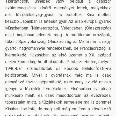
szertartások, ünnepek vagy például a császár
születésnapjának kísérő eseményei lettek, melyekhez
már tűzijátékanyag-gyárat is építettek. Kína mellett
később Japánban is létesült gyár. Az első európai gyárak
Münchenben (Németország), Velencében (Olaszország)
majd Angliában jelentek meg. A mediterrán országok,
főként Spanyolország, Olaszország és Málta ma is nagy
gyártói hagyománnyal rendelkeznek, de Franciaország is
kiemelkedő. Hazánkban az első üzemet a XX. század
elején Emmerling Adolf alapította Pesterzsébeten, melyet
1946-ban államosítottak és később Balatonfűzfő-re
költöztettek. Mivel a gyártásnak még ma is csak
elenyésző fázisa gépesíthető, ezért nagy az élő munka
igénye a tűzijáték termékeknek. Elsősorban az olcsó
munkaerő miatt, és csak másodsorban az évezredes
tapasztalat miatt, a tűzijátékok termelése ma is zömmel
Kínában történik, de meg kell még említeni a következő
országokat is, ahol jelentős volumenű gyártás történik: