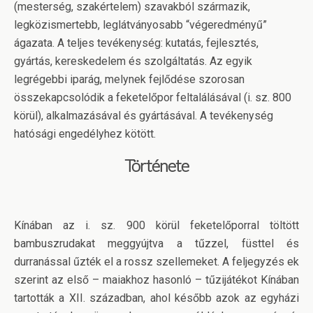
(mesterség, szakértelem) szavakból származik,
legközismertebb, leglátványosabb “végeredményű”
ágazata. A teljes tevékenység: kutatás, fejlesztés,
gyártás, kereskedelem és szolgáltatás. Az egyik
legrégebbi iparág, melynek fejlődése szorosan
összekapcsolódik a feketelőpor feltalálásával (i. sz. 800
körül), alkalmazásával és gyártásával. A tevékenység
hatósági engedélyhez kötött.
Története
Kínában az i. sz. 900 körül feketelőporral töltött
bambuszrudakat meggyújtva a tűzzel, füsttel és
durranással űzték el a rossz szellemeket. A feljegyzés ek
szerint az első – maiakhoz hasonló – tűzijátékot Kínában
tartották a XII. században, ahol később azok az egyházi