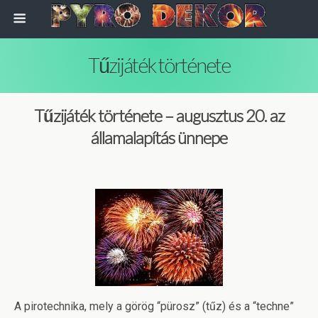
Tűzijáték története
Tűzijáték története – augusztus 20. az
államalapítás ünnepe
A pirotechnika, mely a görög “pürosz” (tűz) és a “techne”