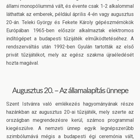
állami monopóliummá vált, és évente csak 1-2 alkalommal
láthattak az emberek, például április 4-én vagy augusztus
20-án. Teleki György és Fekete Károly gépészmérnökök
Európában 1965-ben először alkalmaztak elektromos
indítógépet a budapesti tűzijáték elműködtetéséhez. A
rendszerváltás után 1992-ben Gyulán tartották az első
privát tűzijátékot, mely az egész szakma újraéledését
hozta magával.
Augusztus 20. – Az államalapítás ünnepe
Szent Istvánra való emlékezés hagyományának része
hazánkban az augusztus 20-ai tűzijáték, mely szerte az
országban megrendezésre kerül, számos programmal
kiegészülve. A nemzeti ünnep egyik legnépszerűbb
szimbólumává mégis a budapesti égi ceremónia vált,