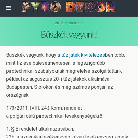
2016. március. 8
Büszkék vagyunk!
Büszkék vagyunk, hogy a
tűzijáték kivitelezés
ben több,
mint tíz éve balesetmentesen, a legszigorúbb
pirotechnikai szabályoknak megfelelve szolgáltattunk
például az augusztus 20-i tűzijátékok alkalmával
Budapesten, Siófokon és még számos pontján az
országnak.
173/2011. (VIII. 24.) Korm. rendelet
a polgári célú pirotechnikai tevékenységekről
1. § E rendelet alkalmazásában:
22b. a szcenikai tevékenység: olyan tevékenység, amely